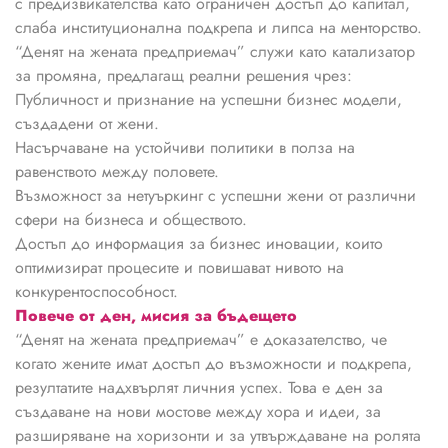
с предизвикателства като ограничен достъп до капитал,
слаба институционална подкрепа и липса на менторство.
“Денят на жената предприемач” служи като катализатор
за промяна, предлагащ реални решения чрез:
Публичност и признание на успешни бизнес модели,
създадени от жени.
Насърчаване на устойчиви политики в полза на
равенството между половете.
Възможност за нетуъркинг с успешни жени от различни
сфери на бизнеса и обществото.
Достъп до информация за бизнес иновации, които
оптимизират процесите и повишават нивото на
конкурентоспособност.
Повече от ден, мисия за бъдещето
“Денят на жената предприемач” е доказателство, че
когато жените имат достъп до възможности и подкрепа,
резултатите надхвърлят личния успех. Това е ден за
създаване на нови мостове между хора и идеи, за
разширяване на хоризонти и за утвърждаване на ролята