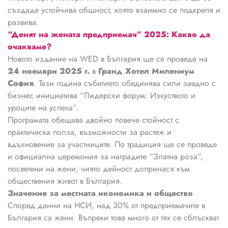
създаде устойчива общност, която взаимно се подкрепя и
развива.
“Денят на жената предприемач” 2025: Какво да
очакваме?
Новото издание на WED в България ще се проведе на
24 ноември 2025 г.
в
Гранд Хотел Милениум
София
. Тази година събитието обединява сили заедно с
бизнес инициатива “Лидерски форум: Изкуството и
уроците на успеха”.
Програмата обещава двойно повече стойност с
практическа полза, възможности за растеж и
вдъхновение за участниците. По традиция ще се проведе
и официална церемония за наградите “Златна роза”,
посветени на жени, чиято дейност допринася към
обществения живот в България.
Значение за местната икономика и общество
Според данни на НСИ, над 30% от предприемачите в
България са жени. Въпреки това много от тях се сблъскват