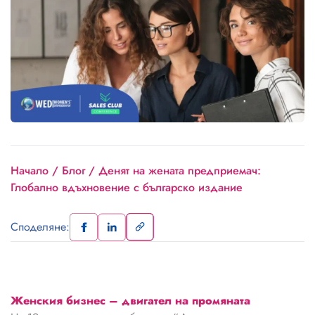
Начало
/
Блог
/
Денят на жената предприемач:
Глобално вдъхновение с българско издание
Споделяне:
Женския бизнес – двигател на промяната