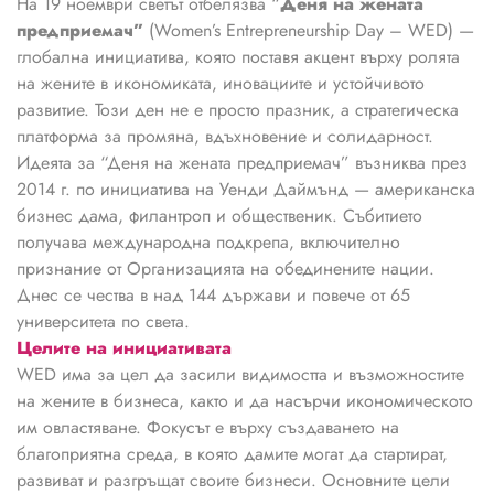
На 19 ноември светът отбелязва “
Деня на жената
предприемач”
(Women’s Entrepreneurship Day – WED) —
глобална инициатива, която поставя акцент върху ролята
на жените в икономиката, иновациите и устойчивото
развитие. Този ден не е просто празник, а стратегическа
платформа за промяна, вдъхновение и солидарност.
Идеята за “Деня на жената предприемач” възниква през
2014 г. по инициатива на Уенди Даймънд — американска
бизнес дама, филантроп и общественик. Събитието
получава международна подкрепа, включително
признание от Организацията на обединените нации.
Днес се чества в над 144 държави и повече от 65
университета по света.
Целите на инициативата
WED има за цел да засили видимостта и възможностите
на жените в бизнеса, както и да насърчи икономическото
им овластяване. Фокусът е върху създаването на
благоприятна среда, в която дамите могат да стартират,
развиват и разгръщат своите бизнеси. Основните цели