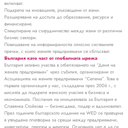
включват:
Подкрепа на иновациите, ръководени от жени.
Разширяване на достъпа до образование, ресурси и
финансиране.
Стимулиране на сътрудничество между жени от различни
бизнес сектори.
Повишаване на информираността относно системните
пречки, с които жените предприемачи се сблъскват.
България като част от глобалната мрежа
България активно участва в отбелязването на “Деня на
жената предприемач” чрез събития, организирани от
Асоциацията на жените предприемачи “Селена”. Това е
първата организация у нас, създадена през 2006 г., с
мисията да подкрепя женското участие в бизнеса и
икономиката. Посланик на инициативата за България е
Славянка Стойкова — бизнесдама, лидер и вдъхновител.
През годините българското издание на WED се превърна
в утвърдена платформа за срещи между предприемачи,
инвеститори, лектори и ментори. Основната цел е да се